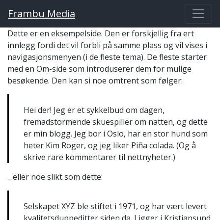
Frambu Media
Main Navigation
Dette er en eksempelside. Den er forskjellig fra ert
innlegg fordi det vil forbli på samme plass og vil vises i
navigasjonsmenyen (i de fleste tema). De fleste starter
med en Om-side som introduserer dem for mulige
besøkende. Den kan si noe omtrent som følger:
Hei der! Jeg er et sykkelbud om dagen,
fremadstormende skuespiller om natten, og dette
er min blogg. Jeg bor i Oslo, har en stor hund som
heter Kim Roger, og jeg liker Piña colada. (Og å
skrive rare kommentarer til nettnyheter.)
…eller noe slikt som dette:
Selskapet XYZ ble stiftet i 1971, og har vært levert
kvalitetsduppeditter siden da. Ligger i Kristiansund,