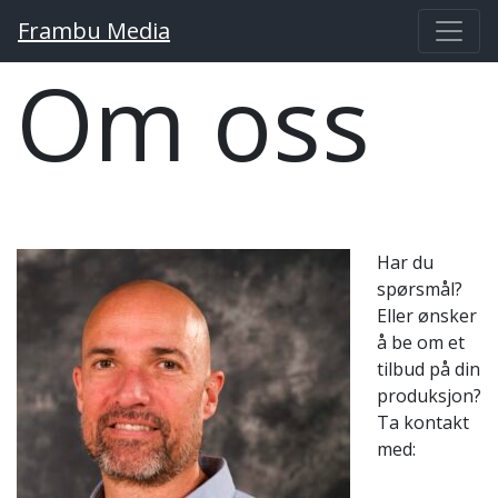
Frambu Media
Main Navigation
Om oss
Har du
spørsmål?
Eller ønsker
å be om et
tilbud på din
produksjon?
Ta kontakt
med: